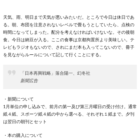
ー
バ
い
天気、雨、明日まで天気が悪いみたいだ。ところで今日は休日であ
ル
シ
合
る。朝、布団を注意されないレベルで畳もうとしていたら、点検の
時間になってしまった。配分を考えなければいけないな。その後朝
ー
わ
食。今日は納豆が入る。ここの食事は京都拘置所より美味しい。テ
レビもラジオもないので、されにまだ本も入ってこないので、冊子
ポ
せ
を見ながらルールについて記して行くことにする。
リ
「日本再興戦略」落合陽一、幻冬社
新聞広告
シ
・新聞について
ー
1月単位の申し込みで、前月の第一及び第三月曜日の受け付け。通常
紙４紙、スポーツ紙４紙の中から選べる、それぞれ１紙まで。夕刊
は翌日の朝刊とセット
・本の購入について