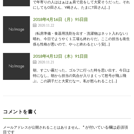
で年寄りの人ははぁはぁ肩で息をして大変そうだった。それ
にしてもO田さん、Y崎さん、たまにT田さん[…]
2018年4月16日（月）95日目
2020.11.22
（転房準備・食器用洗剤を出す・洗濯物はネット入れない）
晴れ、今日でようやく１工場も終わりだ。ここの担当も衛生
係も性格が悪いので、やっと終わるという安[…]
2018年4月12日（木）91日目
2020.11.21
朝、すごい霧だった。ゴルフに行った時を思い出す。今日は
特になし。朝から担当の気合が入りまくって怒号が飛ぶ飛
ぶ。この調子だと大変だなー。私が怒られること[…]
コメントを書く
*
が付いている欄は必須項
メールアドレスが公開されることはありません。
目です