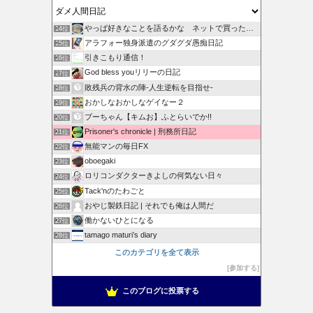
やっぱ好きなことを語るかな ネットで買ったもの紹介してます
14位
アラフォー独身派遣のグダグダ愚痴日記
15位
引きこもり通信！
16位
God bless youリリーの日記
17位
敗残兵の背水の陣-人生逆転を目指せ-
18位
おかしなおかしなゲイなー２
19位
ブーちゃん【キムお】ふとらいでか!!
20位
Prisoner's chronicle | 刑務所日記
21位
無能マンの毎日FX
22位
oboegaki
23位
ロリコンダクターきよしの何気ない日々
24位
Tack'nのたわごと
25位
おやじ製鉄日記 | それでも俺は人間だ
26位
働かないひとになる
27位
tamago maturi’s diary
28位
このカテゴリを全て表示
参加する
このブログに投票する