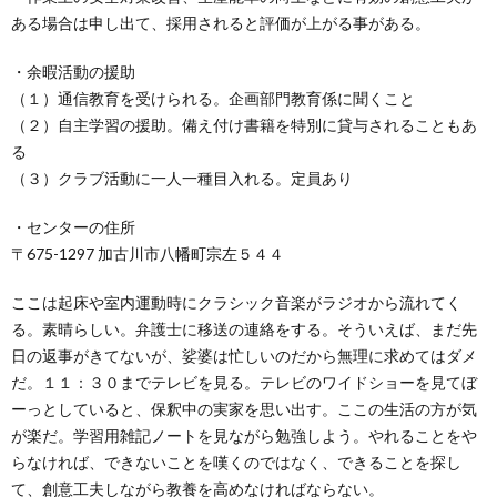
ある場合は申し出て、採用されると評価が上がる事がある。
・余暇活動の援助
（１）通信教育を受けられる。企画部門教育係に聞くこと
（２）自主学習の援助。備え付け書籍を特別に貸与されることもあ
る
（３）クラブ活動に一人一種目入れる。定員あり
・センターの住所
〒675-1297 加古川市八幡町宗左５４４
ここは起床や室内運動時にクラシック音楽がラジオから流れてく
る。素晴らしい。弁護士に移送の連絡をする。そういえば、まだ先
日の返事がきてないが、娑婆は忙しいのだから無理に求めてはダメ
だ。１１：３０までテレビを見る。テレビのワイドショーを見てぼ
ーっとしていると、保釈中の実家を思い出す。ここの生活の方が気
が楽だ。学習用雑記ノートを見ながら勉強しよう。やれることをや
らなければ、できないことを嘆くのではなく、できることを探し
て、創意工夫しながら教養を高めなければならない。