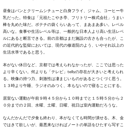
昼食はパンとクリームシチューと白身フライ、ジャム、コーヒー牛
乳だった。特食は「元祖たこやき亭、フリトリー株式会社」うまい
棒を丸めた味だ。ポテチの袋くらいあって、まあまあ多い。レベル
高いな。食事や生活レベル等は、一般的な日本人より高い生活レベ
ルにあると断言できる。前の京都はまだ施設の古さも合ったが、こ
の近代的な監獄においては、現代の修道院のよう、いやそれ以上の
生活水準であると思う。
本がない休日など、京都では考えられなかったが、ここでは思った
より辛くない。何よりも「テレビ」tellyの存在が大きいと考えられ
る。映像の持つ力、刺激性は凄まじいものがあるとつくづく思う。
１３時より午睡、ラジオのみつく、本もないので寝ることにする。
居室ない運動が午前９時４５分から１０時までと１５時５分から２
０分までの２回、水曜、土曜、日曜、祝日は室内運動だろうな。
なんだかんだで夕食も終わり、本がなくても時間が潰せる。木、金
ではきて欲しいが、最悪来なければノートの単語をひたすら写すこ