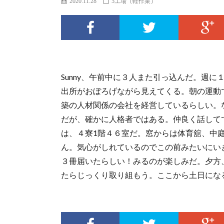
2020.11.28
5工場（軽作業）
Sunny、午前中に３人また引っ込んだ。週
出所がおぼろげながら見えてくる。朝の運動で
築の人材関係の会社を経営しているらしい。
だが、確かに人格者ではある。仲良く話して
は、４寮1階４６室だ。窓からは体育舘、中
ん。気心がしれているのでこの前みたいにい
３冊届いたらしい！みるのが楽しみだ。夕方
たらじっくり取り組もう。ここから土日にな