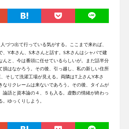
に１人づつ出て行っている気がする。ここまで来れば、
、Y本さん、S木さんと話す。S木さんはシャバで建
なんと、今は番頭に任せているらしいが。まだ話半分
て損はなかろう。その後、引っ越し、私の新しい住所
庭、そして洗濯工場が見える。両隣はT上さんY本さ
きなりクレームは来ないであろう。その後、タイムが
、論語と資本論の４、５も入る。虚数の情緒が終わっ
る。ゆっくりしよう。