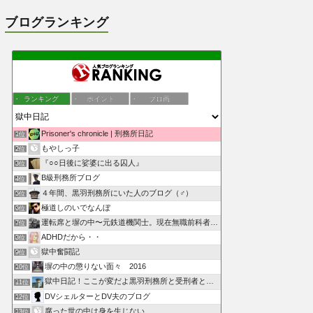
ブログランキング
ランキング
ポイント
ブロ画
Prisoner's chronicle | 刑務所日記
1位
もやしっ子
2位
『○○日後に娑婆に出る囚人』
3位
B級刑務所ブログ
4位
４年間、黒羽刑務所にいた人のブログ（♂）
5位
極道しのいでなんぼ
6位
運転席と塀の中〜元鉄道機関士。現在無職前科者のブログ〜
7位
ADHDだから・・
8位
獄中奮闘記
9位
塀の中の懲りない面々 2016
10位
獄中日記！ここが変だよ黒羽刑務所と受刑者と刑務官
11位
DVシェルターとDV夫のブログ
12位
腐った世の中は身を生じない
13位