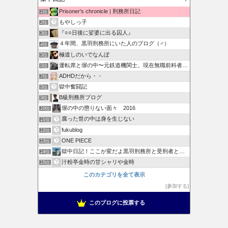
Prisoner's chronicle | 刑務所日記
1位
もやしっ子
2位
『○○日後に娑婆に出る囚人』
3位
４年間、黒羽刑務所にいた人のブログ（♂）
4位
極道しのいでなんぼ
5位
運転席と塀の中〜元鉄道機関士。現在無職前科者のブログ〜
6位
ADHDだから・・
7位
獄中奮闘記
8位
B級刑務所ブログ
9位
塀の中の懲りない面々 2016
10位
腐った世の中は身を生じない
11位
fukublog
12位
ONE PIECE
13位
獄中日記！ここが変だよ黒羽刑務所と受刑者と刑務官
14位
汁粉亭金時の甘シャリや金時
15位
このカテゴリを全て表示
参加する
このブログに投票する