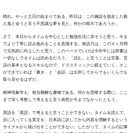
ー
バ
い
晴れ。やっと土日の始まりである。昨日は、この施設を脱走した殺
ル
シ
合
人鬼と会うと言う不思議な夢を見た。何かの暗示であろうか。
ー
わ
さて、本日からタイムを中心とした勉強生活に戻そうと思う。今ま
でより丁寧に読み進めることを意識する。単語力は、この４ヶ月間
で元気的に向上したと思う。このペースでいけば今年中には辞書は
ポ
せ
一切なしでタイムは読めるだろう。「読む」と言うことは言葉、言
語の基本となるスキルなので、ドラスティックに鍛えていく。そこ
リ
ができていれば「書き」と「会話」は出所してからでもいくらでも
取り戻せるはずだ。
シ
精神現象学も、相当難解な書物である。何かを思惟する際に、ここ
ー
まで深く考察して考えると言う発想が今までなかったともう。
英語を「英語」で考えると言うことができない。タイムを読んで、
目に入ってくる英文を、日本語に訳してから内容を理解するという
サイクルから抜け出すことができない。したがって、タイムの記事