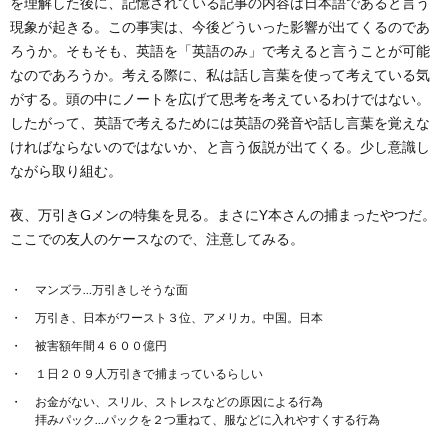
を理解した後に、記憶されている記事の内容は日本語であると言う
現象が起きる。この事実は、今後どういった影響が出てくるのであ
ろうか。そもそも、英語を「英語のみ」で考えると言うことが可能
なのであろうか。考える際に、私は話し言葉を使って考えている気
がする。頭の中にノートを広げて思考を考えているわけではない。
したがって、英語で考えるためには英語の発音や話し言葉を覚えな
ければならないのではないか、と言う仮説が出てくる。少し意識し
ながら取り組む。
夜、万引きGメンの特集を見る。まさにY本さんの捕まったやつだ。
ここでの友人のケースなので、注意してみる。
マンズラ…万引きしそうな面
万引き、日本がワースト３位、アメリカ。中国。日本
被害額年間４６００億円
１日２０９人万引きで捕まっているらしい
お金がない、スリル、ストレスなどの原因による行為
拝みパック…パックを２つ重ねて、服などに入れやすくする行為