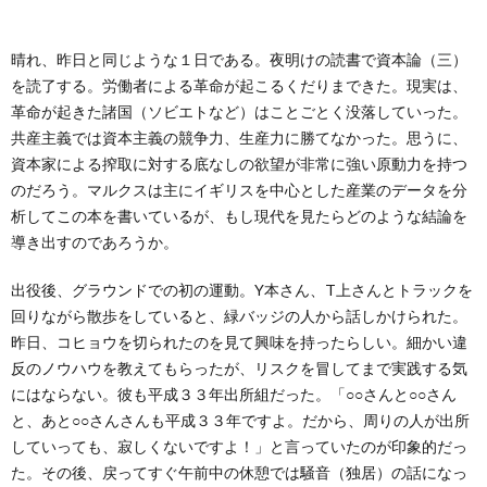
ー
バ
い
晴れ、昨日と同じような１日である。夜明けの読書で資本論（三）
ル
シ
合
を読了する。労働者による革命が起こるくだりまできた。現実は、
革命が起きた諸国（ソビエトなど）はことごとく没落していった。
ー
わ
共産主義では資本主義の競争力、生産力に勝てなかった。思うに、
資本家による搾取に対する底なしの欲望が非常に強い原動力を持つ
ポ
せ
のだろう。マルクスは主にイギリスを中心とした産業のデータを分
析してこの本を書いているが、もし現代を見たらどのような結論を
導き出すのであろうか。
リ
出役後、グラウンドでの初の運動。Y本さん、T上さんとトラックを
シ
回りながら散歩をしていると、緑バッジの人から話しかけられた。
昨日、コヒョウを切られたのを見て興味を持ったらしい。細かい違
ー
反のノウハウを教えてもらったが、リスクを冒してまで実践する気
にはならない。彼も平成３３年出所組だった。「○○さんと○○さん
と、あと○○さんさんも平成３３年ですよ。だから、周りの人が出所
していっても、寂しくないですよ！」と言っていたのが印象的だっ
た。その後、戻ってすぐ午前中の休憩では騒音（独居）の話になっ