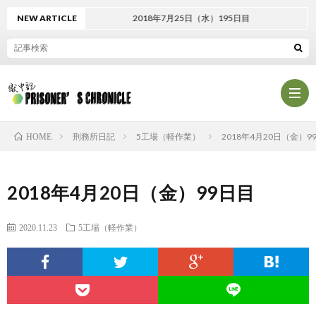
NEW ARTICLE
2018年7月25日（水）195日目
刑務所日記
5工場（軽作業）
2018年4月20日（金）9
HOME
プ
2018年4月20日（金）99日目
ロ
プ
2020.11.23
5工場（軽作業）
フ
ラ
お
ィ
イ
問