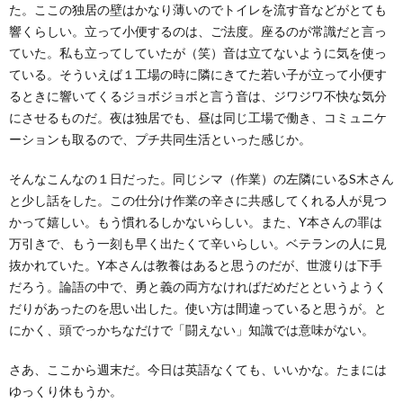
た。ここの独居の壁はかなり薄いのでトイレを流す音などがとても
響くらしい。立って小便するのは、ご法度。座るのが常識だと言っ
ていた。私も立ってしていたが（笑）音は立てないように気を使っ
ている。そういえば１工場の時に隣にきてた若い子が立って小便す
るときに響いてくるジョボジョボと言う音は、ジワジワ不快な気分
にさせるものだ。夜は独居でも、昼は同じ工場で働き、コミュニケ
ーションも取るので、プチ共同生活といった感じか。
そんなこんなの１日だった。同じシマ（作業）の左隣にいるS木さん
と少し話をした。この仕分け作業の辛さに共感してくれる人が見つ
かって嬉しい。もう慣れるしかないらしい。また、Y本さんの罪は
万引きで、もう一刻も早く出たくて辛いらしい。ベテランの人に見
抜かれていた。Y本さんは教養はあると思うのだが、世渡りは下手
だろう。論語の中で、勇と義の両方なければだめだとというようく
だりがあったのを思い出した。使い方は間違っていると思うが。と
にかく、頭でっかちなだけで「闘えない」知識では意味がない。
さあ、ここから週末だ。今日は英語なくても、いいかな。たまには
ゆっくり休もうか。