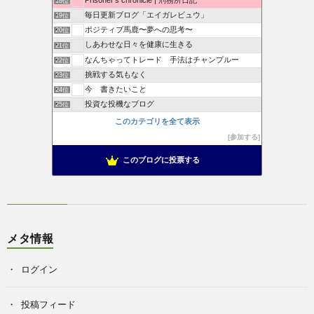
18位
毎日更新ブログ「エイガレビュウ」
19位
ポジティブ馬鹿〜夢への思考〜
20位
しあわせな日々を健康に生きる
21位
なんちゃってトレード 手法はチャンプルー
22位
挑戦する気もなく
23位
今 書きたいこと
24位
投資な投機なブログ
25位
このカテゴリを全て表示
参加する
このブログに投票する
メタ情報
ログイン
投稿フィード