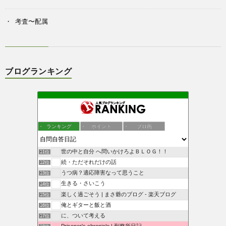
考査〜配属
ブログランキング
ランキング
ポイント
ブロ画
世の中と自分 へ問いかけろよＢＬＯＧ！！
11位
続・ただそれだけの話
12位
うつ病？適応障害なって思うこと
13位
生きる・さいこう
14位
楽しく過ごそう | まさ爺のブログ - 楽天ブログ
15位
俺とギターと飯と酒
16位
に、ついて考える
17位
Prisoner's chronicle | 刑務所日記