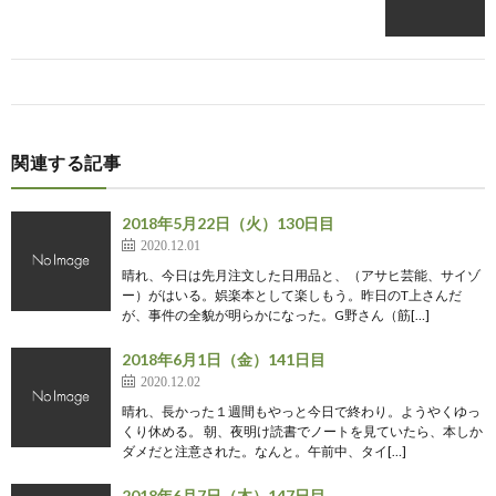
関連する記事
2018年5月22日（火）130日目
2020.12.01
晴れ、今日は先月注文した日用品と、（アサヒ芸能、サイゾ
ー）がはいる。娯楽本として楽しもう。昨日のT上さんだ
が、事件の全貌が明らかになった。G野さん（筋[…]
2018年6月1日（金）141日目
2020.12.02
晴れ、長かった１週間もやっと今日で終わり。ようやくゆっ
くり休める。 朝、夜明け読書でノートを見ていたら、本しか
ダメだと注意された。なんと。午前中、タイ[…]
2018年6月7日（木）147日目