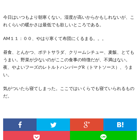
ー
バ
い
今日はいつもより朝寒くない。湿度が高いからかもしれないが、こ
ル
シ
合
れくらいの暖かさは最低でも欲しいところである。
ー
わ
AM１１：００、やはり寒くて布団にくるまる。。。
昼食、とんかつ、ポテトサラダ、クリームシチュー、麦飯、とても
ポ
せ
うまい。野菜が少ないのがここの食事の特徴だが、不満はない。
夜、やよいフーズのレトルトハンバーグR（トマトソース）、うま
リ
い。
シ
気がついたら寝てしまった。ここではいくらでも寝ていられるもの
だ。
ー