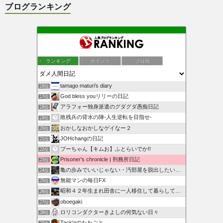
ブログランキング
ランキング
ポイント
ブロ画
tamago maturi’s diary
16位
God bless youリリーの日記
17位
アラフォー独身派遣のグダグダ愚痴日記
18位
敗残兵の背水の陣-人生逆転を目指せ-
19位
おかしなおかしなゲイなー２
20位
JOHchangの日記
21位
ブーちゃん【キムお】ふとらいでか!!
22位
Prisoner's chronicle | 刑務所日記
23位
亀の歩みでいいじゃない・汚部屋を脱出したいんだ
24位
無能マンの毎日FX
25位
昭和４２年生まれ田舎に一人移住して暮らしている人のブログ
26位
oboegaki
27位
ロリコンダクターきよしの何気ない日々
28位
Tack'nのたわごと
29位