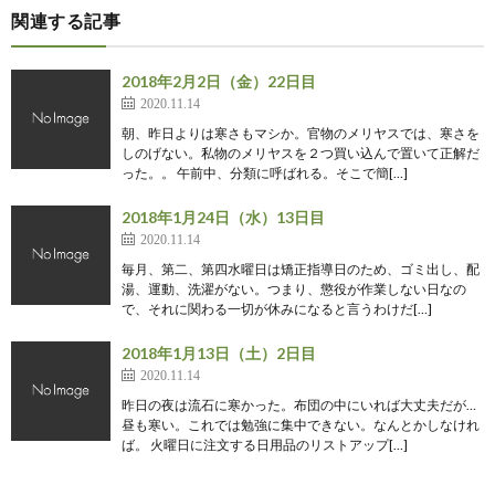
関連する記事
2018年2月2日（金）22日目
2020.11.14
朝、昨日よりは寒さもマシか。官物のメリヤスでは、寒さを
しのげない。私物のメリヤスを２つ買い込んで置いて正解だ
った。。 午前中、分類に呼ばれる。そこで簡[…]
2018年1月24日（水）13日目
2020.11.14
毎月、第二、第四水曜日は矯正指導日のため、ゴミ出し、配
湯、運動、洗濯がない。つまり、懲役が作業しない日なの
で、それに関わる一切が休みになると言うわけだ[…]
2018年1月13日（土）2日目
2020.11.14
昨日の夜は流石に寒かった。布団の中にいれば大丈夫だが…
昼も寒い。これでは勉強に集中できない。なんとかしなけれ
ば。 火曜日に注文する日用品のリストアップ[…]