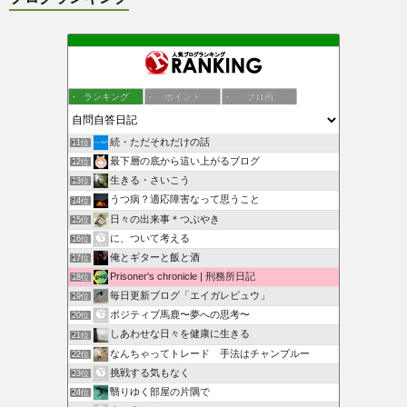
ランキング
ポイント
ブロ画
続・ただそれだけの話
11位
最下層の底から這い上がるブログ
12位
生きる・さいこう
13位
うつ病？適応障害なって思うこと
14位
日々の出来事＊つぶやき
15位
に、ついて考える
16位
俺とギターと飯と酒
17位
Prisoner's chronicle | 刑務所日記
18位
毎日更新ブログ「エイガレビュウ」
19位
ポジティブ馬鹿〜夢への思考〜
20位
しあわせな日々を健康に生きる
21位
なんちゃってトレード 手法はチャンプルー
22位
挑戦する気もなく
23位
翳りゆく部屋の片隅で
24位