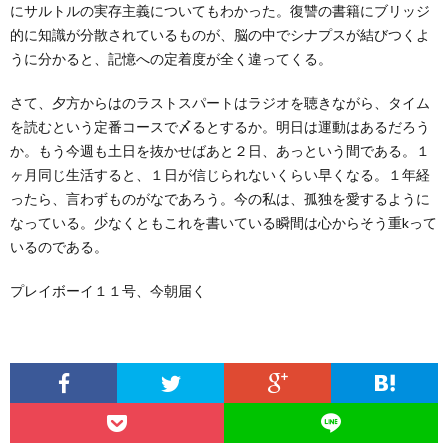
にサルトルの実存主義についてもわかった。復讐の書籍にブリッジ
的に知識が分散されているものが、脳の中でシナプスが結びつくよ
うに分かると、記憶への定着度が全く違ってくる。
さて、夕方からはのラストスパートはラジオを聴きながら、タイム
を読むという定番コースで〆るとするか。明日は運動はあるだろう
か。もう今週も土日を抜かせばあと２日、あっという間である。１
ヶ月同じ生活すると、１日が信じられないくらい早くなる。１年経
ったら、言わずものがなであろう。今の私は、孤独を愛するように
なっている。少なくともこれを書いている瞬間は心からそう重kって
いるのである。
プレイボーイ１１号、今朝届く