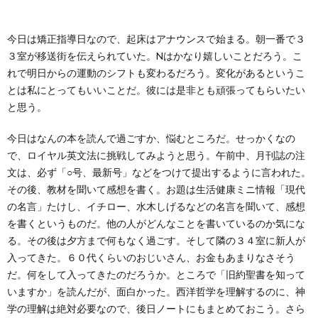
ー
バ
い
今日は矯正指導日なので、起床はアナウンスで始まる。朝一番で３
ル
シ
合
３室が移送街を伝えられていた。Nはかなり嬉しいことだろう。こ
れで明日からの運動のシフトも変わるだろう。変化があるというこ
ー
わ
とは私にとってもいいことだ。彼には是非とも頑張ってもらいたい
と思う。
ポ
せ
今日はなんの本を読んで過ごすか、悩むところだ。せっかくなの
で、ロイヤル英文法に挑戦してみようと思う。午前中、月刊誌の注
リ
文は、必ず「○号、最新号」などをつけて提出するように言われた。
その後、教材を聞いて感想を書く。お題は生活健康ミニ情報「現代
シ
の名言」たけし、イチロー、水木しげるなどの名言を聞いて、感想
を書くというものだ。他の人がどんなことを書いているのか気にな
ー
る。その後は夕方まで何もなく過ごす。そして隣の３４室に新人が
入ってきた。６０代くらいのおじいさん、お金もあまりなさそう
だ。何をして入ってきたのだろうか。ところで「旧約聖書を知って
いますか」を読んだが、面白かった。西洋哲学を理解するのに、神
学の理解は絶対必要なので、後日ノートにもまとめておこう。さら