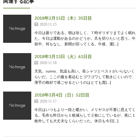
関連する記事
2018年2月15日（木）35日目
2020.11.15
今日は曇りである。朝は珍しく、７時ギリギリまでよく眠れ
た。今日は運動があるのかどうか。爪を切りたいと思う。午
前中、何もなし、新聞が回ってくる。午後、運[…]
2018年3月13日（火）61日目
2020.11.18
天気、sunny、気温も高い。長シャツとベストがいらないく
らいだ。ここの服を着込むとゴワゴワして動きにくいので、
薄手の格好で過ごせるというのはとても貴[…]
2018年3月4日（日）52日目
2020.11.17
今日はいつもより一段と暖かい。メリヤスが不要に思えてく
る。毛布も昨日から１枚減らして２枚にしているが、夜に１
枚外しても大丈夫なくらいだった。休日も今日[…]