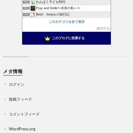
わんぱく子ども時代
35位
Pray and Smile〜未来の私へ〜
36位
Been booya の旅行記
37位
このカテゴリを全て表示
参加する
このブログに投票する
メタ情報
ログイン
投稿フィード
コメントフィード
WordPress.org