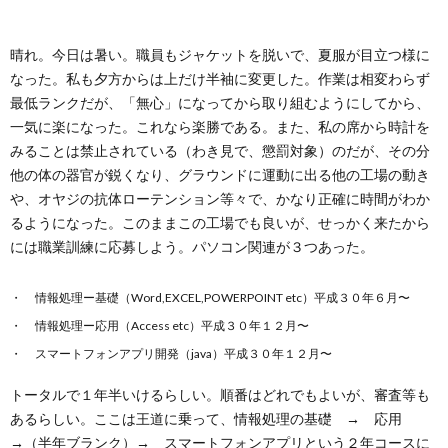
ー
バ
い
晴れ。今日は暑い。職員もジャケットを脱いで、夏服が目立つ様に
ル
シ
合
なった。私も夕方からは上だけ半袖に変更した。作業は相変わらず
最低ランクだが、「無心」になってから取り組むようにしてから、
ー
わ
一気に楽になった。これなら楽勝である。また、私の席から時計を
みることは禁止されている（わき見で、懲罰対象）のだが、その分
ポ
せ
他の体の器官が鋭くなり、グラウンドに運動に出る他の工場の動き
や、オヤジの抗体ローテンション等々で、かなり正確に時間がわか
るようになった。このままこの工場でも良いが、せっかく来たから
リ
には職業訓練に応募しよう。パソコン関連が３つあった。
シ
情報処理ー基礎（Word,EXCEL,POWERPOINT etc）平成３０年６月〜
情報処理ー応用（Access etc）平成３０年１２月〜
ー
スマートフォンアプリ開発（java）平成３０年１２月〜
トータルで１年半いけるらしい。順番はどれでもよいが、審査等も
あるらしい。ここは王道に乗って、情報処理の基礎 → 応用
→（半年ブランク）→ スマートフォンアプリという２年コースに