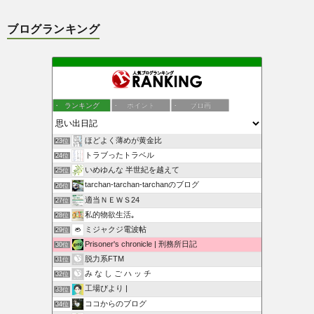
ブログランキング
ランキング
ポイント
ブロ画
ほどよく薄めが黄金比
23位
トラブったトラベル
24位
いめゆんな 半世紀を越えて
25位
tarchan-tarchan-tarchanのブログ
26位
適当ＮＥＷＳ24
27位
私的物欲生活｡
28位
ミジャクジ電波帖
29位
Prisoner's chronicle | 刑務所日記
30位
脱力系FTM
31位
み な し ご ハ ッ チ
32位
工場びより |
33位
ココからのブログ
34位