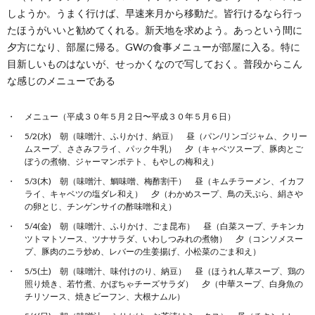
しようか。うまく行けば、早速来月から移動だ。皆行けるなら行っ
たほうがいいと勧めてくれる。新天地を求めよう。あっという間に
夕方になり、部屋に帰る。GWの食事メニューが部屋に入る。特に
目新しいものはないが、せっかくなので写しておく。普段からこん
な感じのメニューである
メニュー（平成３０年５月２日〜平成３０年５月６日）
5/2(水) 朝（味噌汁、ふりかけ、納豆） 昼（パン/リンゴジャム、クリー
ムスープ、ささみフライ、パック牛乳） 夕（キャベツスープ、豚肉とご
ぼうの煮物、ジャーマンポテト、もやしの梅和え）
5/3(木) 朝（味噌汁、鯛味噌、梅酢割干） 昼（キムチラーメン、イカフ
ライ、キャベツの塩ダレ和え） 夕（わかめスープ、鳥の天ぷら、絹さや
の卵とじ、チンゲンサイの酢味噌和え）
5/4(金) 朝（味噌汁、ふりかけ、ごま昆布） 昼（白菜スープ、チキンカ
ツトマトソース、ツナサラダ、いわしつみれの煮物） 夕（コンソメスー
プ、豚肉のニラ炒め、レバーの生姜揚げ、小松菜のごま和え）
5/5(土) 朝（味噌汁、味付けのり、納豆） 昼（ほうれん草スープ、鶏の
照り焼き、若竹煮、かぼちゃチーズサラダ） 夕（中華スープ、白身魚の
チリソース、焼きビーフン、大根ナムル）