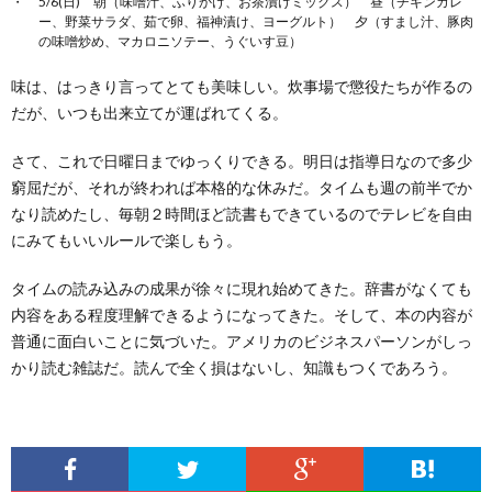
5/6(日) 朝（味噌汁、ふりかけ、お茶漬けミックス） 昼（チキンカレ
ー、野菜サラダ、茹で卵、福神漬け、ヨーグルト） 夕（すまし汁、豚肉
の味噌炒め、マカロニソテー、うぐいす豆）
味は、はっきり言ってとても美味しい。炊事場で懲役たちが作るの
だが、いつも出来立てが運ばれてくる。
さて、これで日曜日までゆっくりできる。明日は指導日なので多少
窮屈だが、それが終われば本格的な休みだ。タイムも週の前半でか
なり読めたし、毎朝２時間ほど読書もできているのでテレビを自由
にみてもいいルールで楽しもう。
タイムの読み込みの成果が徐々に現れ始めてきた。辞書がなくても
内容をある程度理解できるようになってきた。そして、本の内容が
普通に面白いことに気づいた。アメリカのビジネスパーソンがしっ
かり読む雑誌だ。読んで全く損はないし、知識もつくであろう。