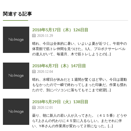
関連する記事
2018年5月17日（木）126日目
2020.11.29
晴れ、今日は全体的に暑い、いよいよ夏が近づく。午前中の
体育館で筋トレ仲間を見つけた。1人、プロボクサーレベル
の達人がいて、毎週月、木で筋トレしようとの[…]
2018年6月7日（木）147日目
2020.12.04
晴れ、水曜日が休みだと１週間が驚くほど早い。今日は運動
もなかったので一瞬で終わってしまった印象だ。作業も慣れ
たので、別にパソコンに落ちてもそこまで絶望[…]
2018年5月29日（火）138日目
2020.12.01
曇り、朝に新人の若い人が入ってきた。（４１５番）どうや
らT上さんの代わりに４５室に入るらしい。またそれに伴
い、Y本さんの作業席が変わって２班になった。[…]