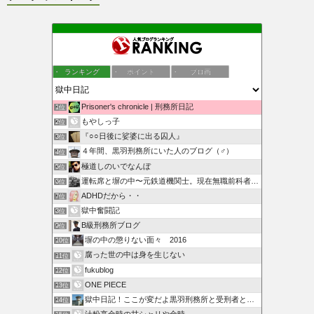
ランキング
ポイント
ブロ画
Prisoner's chronicle | 刑務所日記
1位
もやしっ子
2位
『○○日後に娑婆に出る囚人』
3位
４年間、黒羽刑務所にいた人のブログ（♂）
4位
極道しのいでなんぼ
5位
運転席と塀の中〜元鉄道機関士。現在無職前科者のブログ〜
6位
ADHDだから・・
7位
獄中奮闘記
8位
B級刑務所ブログ
9位
塀の中の懲りない面々 2016
10位
腐った世の中は身を生じない
11位
fukublog
12位
ONE PIECE
13位
獄中日記！ここが変だよ黒羽刑務所と受刑者と刑務官
14位
汁粉亭金時の甘シャリや金時