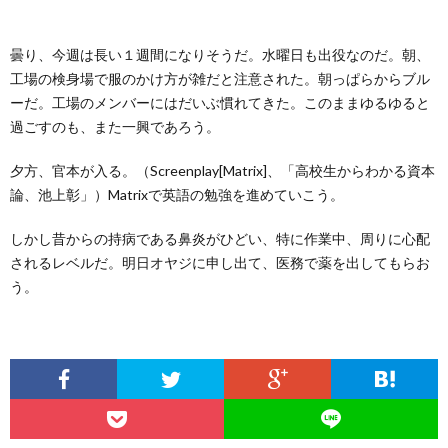
ー
バ
い
曇り、今週は長い１週間になりそうだ。水曜日も出役なのだ。朝、
ル
シ
合
工場の検身場で服のかけ方が雑だと注意された。朝っぱらからブル
ーだ。工場のメンバーにはだいぶ慣れてきた。このままゆるゆると
ー
わ
過ごすのも、また一興であろう。
夕方、官本が入る。（Screenplay[Matrix]、「高校生からわかる資本
ポ
せ
論、池上彰」）Matrixで英語の勉強を進めていこう。
リ
しかし昔からの持病である鼻炎がひどい、特に作業中、周りに心配
されるレベルだ。明日オヤジに申し出て、医務で薬を出してもらお
シ
う。
ー