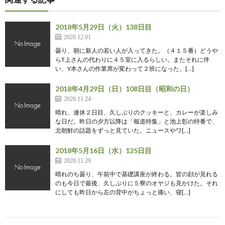
2018年5月29日（火）138日目
2020.12.01
曇り、朝に新人の若い人が入ってきた。（４１５番）どうや
らT上さんの代わりに４５室に入るらしい。またそれに伴
い、Y本さんの作業席が変わって２班になった。[…]
2018年4月29日（日）108日目（昭和の日）
2020.11.24
晴れ、連休２日目、久しぶりのクッキーと、カレーが楽しみ
な日だ。昨日の夕方以降は「報道特集」と池上彰の特番で、
北朝鮮の話題をずっと見ていた。ニュースやワ[…]
2018年5月16日（水）125日目
2020.11.29
晴れのち曇り、午前中で基礎講座が終わる。皆の顔が見れる
のも今日で最後、久しぶりに５寮のオヤジも見かけた。それ
にしても昨日から左の背中がちょっと痛い、寝[…]