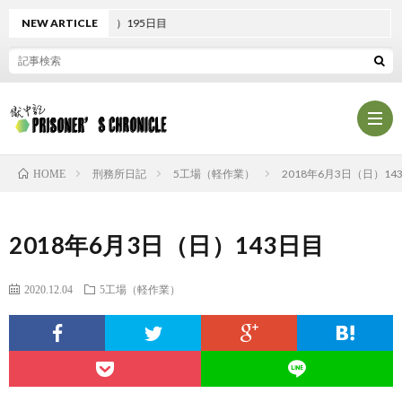
2018年7月25日（水）195日目
NEW ARTICLE
刑務所日記
5工場（軽作業）
2018年6月3日（日）14
HOME
プ
2018年6月3日（日）143日目
ロ
プ
2020.12.04
5工場（軽作業）
フ
ラ
お
ィ
イ
問