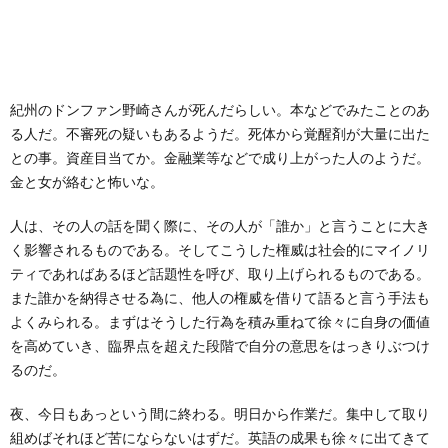
紀州のドンファン野崎さんが死んだらしい。本などでみたことのあ
る人だ。不審死の疑いもあるようだ。死体から覚醒剤が大量に出た
との事。資産目当てか。金融業等などで成り上がった人のようだ。
金と女が絡むと怖いな。
人は、その人の話を聞く際に、その人が「誰か」と言うことに大き
く影響されるものである。そしてこうした権威は社会的にマイノリ
ティであればあるほど話題性を呼び、取り上げられるものである。
また誰かを納得させる為に、他人の権威を借りて語ると言う手法も
よくみられる。まずはそうした行為を積み重ねて徐々に自身の価値
を高めていき、臨界点を超えた段階で自分の意思をはっきりぶつけ
るのだ。
夜、今日もあっという間に終わる。明日から作業だ。集中して取り
組めばそれほど苦にならないはずだ。英語の成果も徐々に出てきて