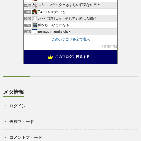
ロリコンダクターきよしの何気ない日々
24位
Tack'nのたわごと
25位
おやじ製鉄日記 | それでも俺は人間だ
26位
働かないひとになる
27位
tamago maturi’s diary
28位
このカテゴリを全て表示
参加する
このブログに投票する
メタ情報
ログイン
投稿フィード
コメントフィード