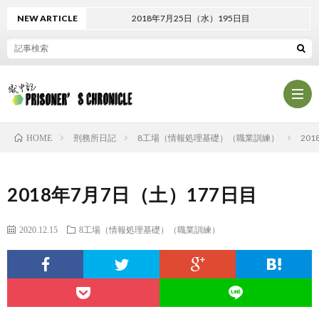
NEW ARTICLE
2018年7月25日（水）195日目
刑務所日記
8工場（情報処理基礎）（職業訓練）
20
HOME
プ
2018年7月7日（土）177日目
ロ
プ
2020.12.15
8工場（情報処理基礎）（職業訓練）
フ
ラ
お
ィ
イ
問