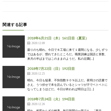
関連する記事
2018年6月21日（木）161日目（夏至）
2020.12.09
曇りのち晴れ。今日で８工場に来て１週間になる。少しずつ
ではあるが、慣れてきたところだ。職業訓練は国語と算数、
来月の半ばまではこのままのようだ。私の左隣[…]
2018年7月22日（日）192日目
2020.12.25
晴れ、今日も猛暑、不快指数９０％以上だ。夜明けの読書で
さえ、うつ伏せで本を読んでいるとシャツが汗でベトベトに
なってしまうほどだ。今日が終われば明日は工[…]
2018年7月24日（火）194日目
2020.12.26
晴れ、相変わらずの極暑、毎日新聞の一面でも、「熊谷、