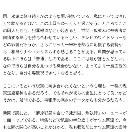
ー
バ
い
雨、永遠に降り続くかのような雨が続いている。私にとっては涼し
ル
シ
合
くて助かるだけだ。この土日もゆっくりと過ごそう。ところでここ
の囚人たちも、犯罪報道などが起きると、世間一般並みに被害者に
ー
わ
同情する良心を持ち合わせているらしい。テレビのワイドショーな
どの影響だろうか。さらにサッカーW杯を熱心に応援する姿勢か
ポ
せ
ら、相当なナショナリズムすら感じることがある。世間が思ってい
る以上に彼らは「普通」なのである。ここには鏡がほとんどない。
なので彼らは自分を見つける機会が少ない、よってより一層主観的
リ
となり、自分を客観視できなくなると思う。
シ
ここにいるという現実に向き合いたくないという心理も、一種の現
実逃避精神もあるだろう。でもそれが彼らの更生にとって良いかど
ー
うかは、疑問である。再犯率の高さのデータからも分かるだろう。
新聞で読むと、「麻原彰晃を含む７死刑囚、刑執行」のニュースが
１面トップである。特集などで紙面の半分近くがオウム関連で、今
も世間の関心が高いことが分かる。私も収監前にオウム関連の当時