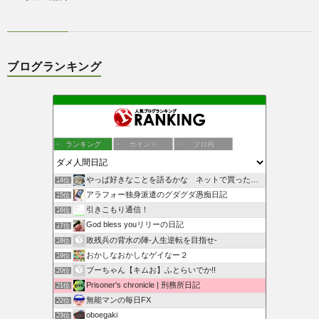
ブログランキング
ランキング
ポイント
ブロ画
やっぱ好きなことを語るかな ネットで買ったもの紹介してます
14位
アラフォー独身派遣のグダグダ愚痴日記
15位
引きこもり通信！
16位
God bless youリリーの日記
17位
敗残兵の背水の陣-人生逆転を目指せ-
18位
おかしなおかしなゲイなー２
19位
ブーちゃん【キムお】ふとらいでか!!
20位
Prisoner's chronicle | 刑務所日記
21位
無能マンの毎日FX
22位
oboegaki
23位