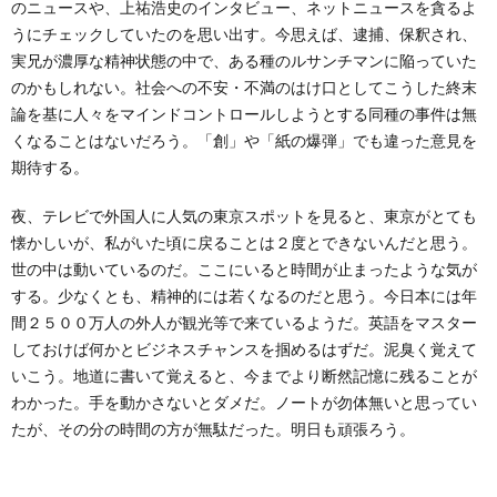
のニュースや、上祐浩史のインタビュー、ネットニュースを貪るよ
うにチェックしていたのを思い出す。今思えば、逮捕、保釈され、
実兄が濃厚な精神状態の中で、ある種のルサンチマンに陥っていた
のかもしれない。社会への不安・不満のはけ口としてこうした終末
論を基に人々をマインドコントロールしようとする同種の事件は無
くなることはないだろう。「創」や「紙の爆弾」でも違った意見を
期待する。
夜、テレビで外国人に人気の東京スポットを見ると、東京がとても
懐かしいが、私がいた頃に戻ることは２度とできないんだと思う。
世の中は動いているのだ。ここにいると時間が止まったような気が
する。少なくとも、精神的には若くなるのだと思う。今日本には年
間２５００万人の外人が観光等で来ているようだ。英語をマスター
しておけば何かとビジネスチャンスを掴めるはずだ。泥臭く覚えて
いこう。地道に書いて覚えると、今までより断然記憶に残ることが
わかった。手を動かさないとダメだ。ノートが勿体無いと思ってい
たが、その分の時間の方が無駄だった。明日も頑張ろう。