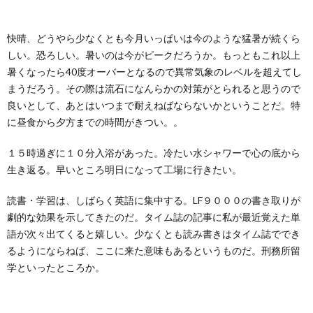
ー
バ
い
快晴、どうやら少なくとも今月いっぱいは今のような猛暑が続くら
ル
シ
合
しい。恐ろしい。暑いのは今がピークだろうか。もっともこれ以上
暑くなったら40度オーバーとなるので異常気象のレベルを超えてし
ー
わ
まうだろう。その際は流石になんらかの対策がとられると思うので
良いとして、あとはいつまで耐えねばならないかということだ。特
ポ
せ
に昼食から夕方までの時間がきつい。。
１５時過ぎに１０分入浴があった。冷たい水シャワーで心の底から
リ
生き返る。早いところ明日になって工場に行きたい。
シ
読書・学習は、しばらく英語に集中する。LF９０００の書き取りが
劇的な効果を示してきたのだ。タイム誌の記事に私が最近覚えた単
ー
語が次々出てくると嬉しい。少なくとも読み書きはタイム誌ででき
るようにならねば、ここに来た意味もあるというものだ。刑務所留
学といったところか。