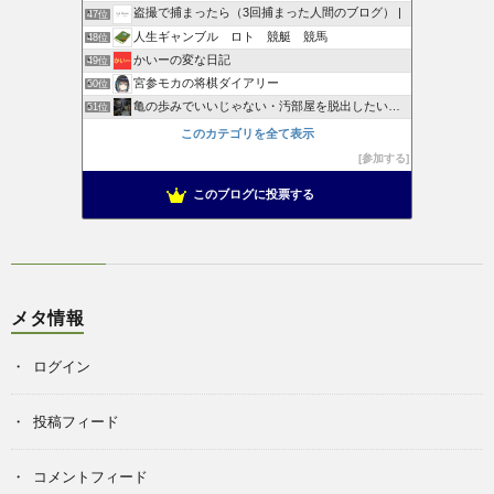
盗撮で捕まったら（3回捕まった人間のブログ） |
47位
人生ギャンブル ロト 競艇 競馬
48位
かいーの変な日記
49位
宮参モカの将棋ダイアリー
50位
亀の歩みでいいじゃない・汚部屋を脱出したいんだ
51位
このカテゴリを全て表示
参加する
このブログに投票する
メタ情報
ログイン
投稿フィード
コメントフィード