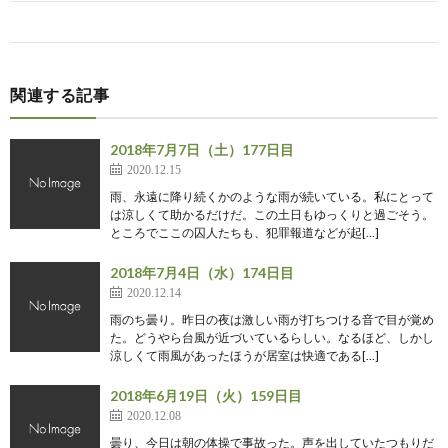
関連する記事
2018年7月7日（土）177日目
2020.12.15
雨、永遠に降り続くかのような雨が続いている。私にとって
は涼しくて助かるだけだ。この土日もゆっくりと過ごそう。
ところでここの囚人たちも、犯罪報道などが起[…]
2018年7月4日（水）174日目
2020.12.14
雨のち曇り。昨日の夜は激しい雨が打ちつける音で目が覚め
た。どうやら台風が近づいているらしい。なるほど、しかし
涼しくて雨風があったほうが居室は快適である[…]
2018年6月19日（火）159日目
2020.12.08
曇り、今日は朝の体操で事故った。声を出していたつもりだ