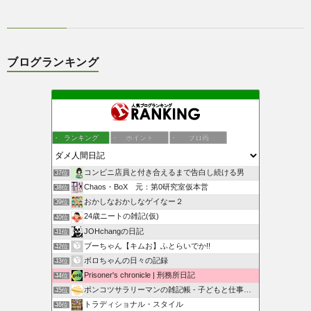
ブログランキング
ランキング
ポイント
ブロ画
コンビニ店員と付き合えるまで告白し続ける男
37位
Chaos・BoX 元：第0研究室仮本営
38位
おかしなおかしなゲイなー２
39位
24歳ニートの雑記(仮)
40位
JOHchangの日記
41位
ブーちゃん【キムお】ふとらいでか!!
42位
ボロちゃんの日々の記録
43位
Prisoner's chronicle | 刑務所日記
44位
ポンコツサラリーマンの雑記帳 - 子どもと仕事と趣味の雑記帳
45位
トラディショナル・スタイル
46位