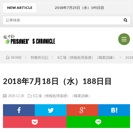
NEW ARTICLE
2018年7月25日（水）195日目
刑務所日記
8工場（情報処理基礎）（職業訓練）
20
HOME
プ
2018年7月18日（水）188日目
ロ
プ
2020.12.20
8工場（情報処理基礎）（職業訓練）
フ
ラ
お
ィ
イ
問