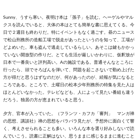
ー
バ
い
Sunny、うすら寒い。夜明け本は「孫子」を読む。ヘーゲルやマル
ル
シ
合
クスを読んでいると、大体の本はとても簡単な書に思えてくる。今
日で２週目も終わりだ。特にイベントもなく過ごす。昼のニュース
ー
わ
で松山刑務所の造船工場で脱走があったというのを知って、工場が
どよめいた。車も盗んで逃走しているらしい。あそこは鍵もかかっ
ポ
せ
ていない開放型の作りだ。とても生活が厳しいかわりに、仮釈放が
日本で一番良いと評判高い。Aの施設である。普通そんなところに
行ったら、頭でそろばんを弾いて、問題を起こさないで勤め上げた
リ
方が得だと思うはずなのだが、何があったのが、続報が気になると
ころである。ところで、土曜日の松本少年刑務所の特集を見た人は
シ
ほとんどいなかった。テレビなども、人によって見たい番組も違う
だろう。独居の方が恵まれていると思う。
ー
夕方、官本が入っていた。（フランツ・カフカ「審判」 マンガ禅
の思想、講談社）禅の思想をパラパラ見たが、予想外に面白くて響
く、考えさせられることも多い。いろんな本を選り好みしないで読
んでいこう。読書に正解はない、思うままに感じるままに進むこと