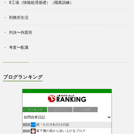
8工場（情報処理基礎）（職業訓練）
刑務所生活
判決〜拘置所
考査〜配属
ブログランキング
ランキング
ポイント
ブロ画
続・ただそれだけの話
11位
最下層の底から這い上がるブログ
12位