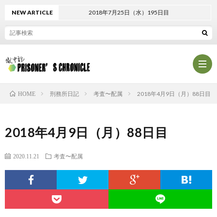
NEW ARTICLE
2018年7月25日（水）195日目
刑務所日記
考査〜配属
2018年4月9日（月）88日目
HOME
プ
2018年4月9日（月）88日目
ロ
プ
2020.11.21
考査〜配属
フ
ラ
お
ィ
イ
問