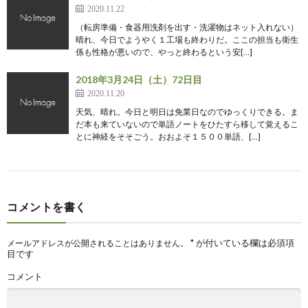
2020.11.22
（転房準備・食器用洗剤を出す・洗濯物はネット入れない）
晴れ、今日でようやく１工場も終わりだ。ここの担当も衛生
係も性格が悪いので、やっと終わるという安[…]
2018年3月24日（土）72日目
2020.11.20
天気、晴れ。今日と明日は免業日なのでゆっくりできる。ま
だ本も来ていないので単語ノートをひたすら移して覚えるこ
とに神経をそそごう。おおよそ１５００単語、[…]
コメントを書く
*
が付いている欄は必須項
メールアドレスが公開されることはありません。
目です
コメント