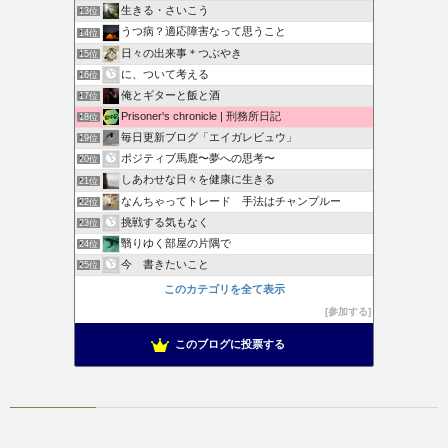
生きる・さいこう
13位
うつ病？適応障害なって思うこと
14位
日々の出来事＊つぶやき
15位
に、ついて考える
16位
俺とギターと飯と酒
17位
Prisoner's chronicle | 刑務所日記
18位
毎日更新ブログ「エイガレビュウ」
19位
ポジティブ馬鹿〜夢への思考〜
20位
しあわせな日々を健康に生きる
21位
なんちゃってトレード 手法はチャンプルー
22位
挑戦する気もなく
23位
翳りゆく部屋の片隅で
24位
今 書きたいこと
25位
このカテゴリを全て表示
参加する
このブログに投票する